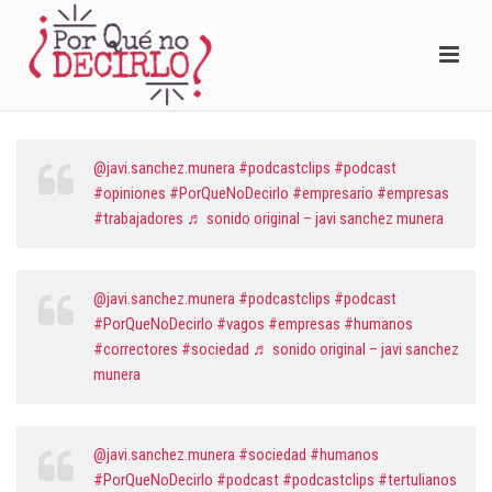
@javi.sanchez.munera
#podcastclips
#podcast
#opiniones
#PorQueNoDecirlo
#empresario
#empresas
#trabajadores
♬ sonido original – javi sanchez munera
@javi.sanchez.munera
#podcastclips
#podcast
#PorQueNoDecirlo
#vagos
#empresas
#humanos
#correctores
#sociedad
♬ sonido original – javi sanchez
munera
@javi.sanchez.munera
#sociedad
#humanos
#PorQueNoDecirlo
#podcast
#podcastclips
#tertulianos